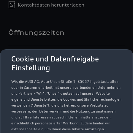
Kontaktdaten herunterladen
Öffnungszeiten
Verkauf
Cookie und Datenfreigabe
Geschlossen
,
öffnet am
Montag 08:00
Einstellung
Service
Wir, die AUDI AG, Auto-Union-Straße 1, 85057 Ingolstadt, allein
Geschlossen
,
öffnet am
Montag 07:00
oder in Zusammenarbeit mit unseren verbundenen Unternehmen
und Partnern ("Wir", "Unser"), nutzen auf unserer Website
eigene und Dienste Dritter, die Cookies und ähnliche Technologien
Teile & Zubehörverkauf
verwenden ("Dienste"), die uns helfen, unsere Website zu
Geschlossen
,
öffnet am
Montag 07:00
verbessern, den Datenverkehr und die Nutzung zu analysieren
und auf Ihre Interessen zugeschnittene Inhalte anzuzeigen,
einschließlich personalisierter Werbung. Zudem binden wir
externe Inhalte ein, um Ihnen diese Inhalte anzuzeigen.