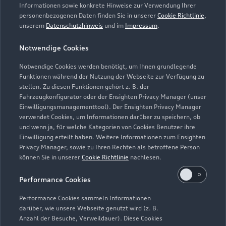
Informationen sowie konkrete Hinweise zur Verwendung Ihrer
personenbezogenen Daten finden Sie in unserer
Cookie Richtlinie
,
unserem
Datenschutzhinweis
und im
Impressum
.
Notwendige Cookies
Notwendige Cookies werden benötigt, um Ihnen grundlegende
Zur Inspektion
Funktionen während der Nutzung der Webseite zur Verfügung zu
stellen. Zu diesen Funktionen gehört z. B. der
Fahrzeugkonfigurator oder der Ensighten Privacy Manager (unser
Einwilligungsmanagementtool). Der Ensighten Privacy Manager
Zurück nach oben
verwendet Cookies, um Informationen darüber zu speichern, ob
und wenn ja, für welche Kategorien von Cookies Benutzer ihre
Einwilligung erteilt haben. Weitere Informationen zum Ensighten
Modelle
Privacy Manager, sowie zu Ihren Rechten als betroffene Person
können Sie in unserer
Cookie Richtlinie
nachlesen.
Kaufen & leasen
Alle Modelle
Performance Cookies
Modelle vergleichen
Service & Zubehör
Performance Cookies sammeln Informationen
Neuwagensuche
darüber, wie unsere Webseite genutzt wird (z. B.
Elektromodelle
Anzahl der Besuche, Verweildauer). Diese Cookies
Gebrauchtwagensuche
Support