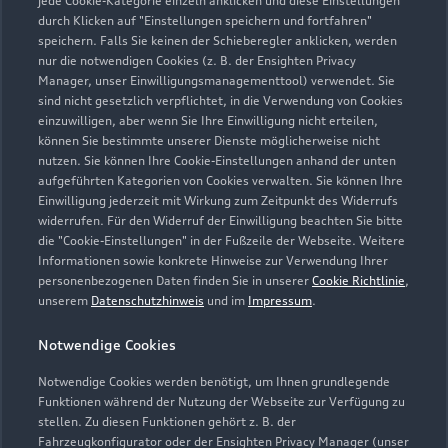
jede Cookie-Kategorie einzeln anklicken und diese Einstellungen
Kontaktdaten herunterladen
durch Klicken auf "Einstellungen speichern und fortfahren"
speichern. Falls Sie keinen der Schieberegler anklicken, werden
nur die notwendigen Cookies (z. B. der Ensighten Privacy
Manager, unser Einwilligungsmanagementtool) verwendet. Sie
sind nicht gesetzlich verpflichtet, in die Verwendung von Cookies
Öffnungszeiten
einzuwilligen, aber wenn Sie Ihre Einwilligung nicht erteilen,
können Sie bestimmte unserer Dienste möglicherweise nicht
nutzen. Sie können Ihre Cookie-Einstellungen anhand der unten
aufgeführten Kategorien von Cookies verwalten. Sie können Ihre
Verkauf
Einwilligung jederzeit mit Wirkung zum Zeitpunkt des Widerrufs
Geschlossen
,
öffnet am
Samstag 09:00
widerrufen. Für den Widerruf der Einwilligung beachten Sie bitte
die "Cookie-Einstellungen" in der Fußzeile der Webseite. Weitere
Informationen sowie konkrete Hinweise zur Verwendung Ihrer
Service
personenbezogenen Daten finden Sie in unserer
Cookie Richtlinie
,
Geschlossen
,
öffnet am
Montag 07:00
unserem
Datenschutzhinweis
und im
Impressum
.
Notwendige Cookies
Teile & Zubehörverkauf
Geschlossen
,
öffnet am
Montag 07:00
Notwendige Cookies werden benötigt, um Ihnen grundlegende
Funktionen während der Nutzung der Webseite zur Verfügung zu
stellen. Zu diesen Funktionen gehört z. B. der
Fahrzeugkonfigurator oder der Ensighten Privacy Manager (unser