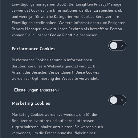
Einwilligungsmanagementtool). Der Ensighten Privacy Manager
Zurück nach oben
verwendet Cookies, um Informationen darüber zu speichern, ob
und wenn ja, für welche Kategorien von Cookies Benutzer ihre
Einwilligung erteilt haben. Weitere Informationen zum Ensighten
Modelle
Privacy Manager, sowie zu Ihren Rechten als betroffene Person
können Sie in unserer
Cookie Richtlinie
nachlesen.
Kaufen & leasen
Alle Modelle
Performance Cookies
Modelle vergleichen
Service & Zubehör
Performance Cookies sammeln Informationen
Neuwagensuche
darüber, wie unsere Webseite genutzt wird (z. B.
Elektromodelle
Anzahl der Besuche, Verweildauer). Diese Cookies
Gebrauchtwagensuche
Support
werden zur Optimierung der Webseite verwendet.
Saisonale Angebote
Plug-in-Hybride
Gebrauchtwagen
Einstellungen anpassen
Audi Services
Über Audi
Kundenservice
Finanzierung
Marketing Cookies
Garantie
Händlersuche
Aktionen & Angebote
Unternehmen
Marketing Cookies werden verwendet, um für die
Audi digital services
Benutzer relevantere und auf deren Interessen
Audi Code
Geschäftskunden
Karriere
zugeschnittene Inhalte anzubieten. Sie werden auch
myAudi
verwendet, um die Erscheinungshäufigkeit einer
Häufige Fragen (FAQ)