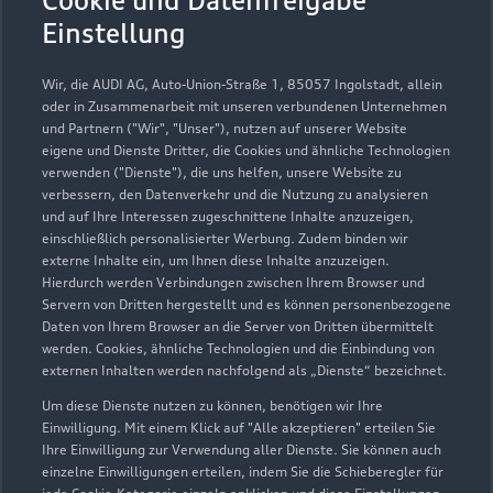
Cookie und Datenfreigabe
Einstellung
Wir, die AUDI AG, Auto-Union-Straße 1, 85057 Ingolstadt, allein
oder in Zusammenarbeit mit unseren verbundenen Unternehmen
und Partnern ("Wir", "Unser"), nutzen auf unserer Website
eigene und Dienste Dritter, die Cookies und ähnliche Technologien
verwenden ("Dienste"), die uns helfen, unsere Website zu
verbessern, den Datenverkehr und die Nutzung zu analysieren
und auf Ihre Interessen zugeschnittene Inhalte anzuzeigen,
einschließlich personalisierter Werbung. Zudem binden wir
externe Inhalte ein, um Ihnen diese Inhalte anzuzeigen.
Hierdurch werden Verbindungen zwischen Ihrem Browser und
Servern von Dritten hergestellt und es können personenbezogene
Hauptstraße 166
Daten von Ihrem Browser an die Server von Dritten übermittelt
werden. Cookies, ähnliche Technologien und die Einbindung von
70563 Stuttgart
externen Inhalten werden nachfolgend als „Dienste“ bezeichnet.
0711 7373100
Um diese Dienste nutzen zu können, benötigen wir Ihre
Einwilligung. Mit einem Klick auf "Alle akzeptieren" erteilen Sie
Ihre Einwilligung zur Verwendung aller Dienste. Sie können auch
info.vaihingen@stuttgart.audi
einzelne Einwilligungen erteilen, indem Sie die Schieberegler für