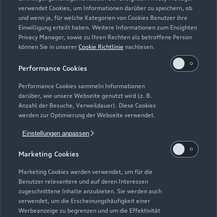
Zurück nach oben
verwendet Cookies, um Informationen darüber zu speichern, ob
und wenn ja, für welche Kategorien von Cookies Benutzer ihre
Einwilligung erteilt haben. Weitere Informationen zum Ensighten
Modelle
Privacy Manager, sowie zu Ihren Rechten als betroffene Person
können Sie in unserer
Cookie Richtlinie
nachlesen.
Kaufen & leasen
Alle Modelle
Performance Cookies
Modelle vergleichen
Service & Zubehör
Performance Cookies sammeln Informationen
Neuwagensuche
darüber, wie unsere Webseite genutzt wird (z. B.
Elektromodelle
Anzahl der Besuche, Verweildauer). Diese Cookies
Gebrauchtwagensuche
Support
werden zur Optimierung der Webseite verwendet.
Saisonale Angebote
Plug-in-Hybride
Gebrauchtwagen
Einstellungen anpassen
Audi Services
Über Audi
Kundenservice
Finanzierung
Marketing Cookies
Garantie
Händlersuche
Aktionen & Angebote
Unternehmen
Marketing Cookies werden verwendet, um für die
Audi digital services
Benutzer relevantere und auf deren Interessen
Audi Code
Geschäftskunden
Karriere
zugeschnittene Inhalte anzubieten. Sie werden auch
myAudi
verwendet, um die Erscheinungshäufigkeit einer
Häufige Fragen (FAQ)
Investor Relations
Werbeanzeige zu begrenzen und um die Effektivität